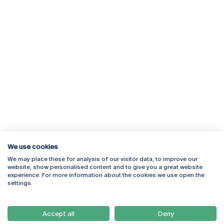
We use cookies
We may place these for analysis of our visitor data, to improve our
Rua Diogo Botelho 1327
Campus Online
website, show personalised content and to give you a great website
4169-005 Porto
Webmail
experience. For more information about the cookies we use open the
+351 226 196 240
Intranet
settings.
Email:
artes@ucp.pt
Serviços
Como Chegar
Accept all
Deny
Newsletter