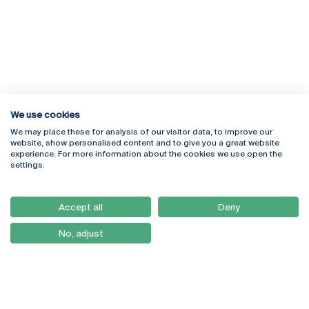
We use cookies
We may place these for analysis of our visitor data, to improve our
Rua Diogo Botelho 1327
Campus Online
website, show personalised content and to give you a great website
4169-005 Porto
Webmail
experience. For more information about the cookies we use open the
+351 226 196 240
Intranet
settings.
Email:
artes@ucp.pt
Serviços
Como Chegar
Accept all
Deny
Newsletter
No, adjust
© 2026
Braga
Universidade Católica
Lisboa
Portuguesa
Porto