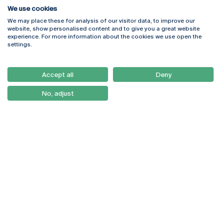
We use cookies
We may place these for analysis of our visitor data, to improve our
Rua Diogo Botelho 1327
Campus Online
website, show personalised content and to give you a great website
4169-005 Porto
Webmail
experience. For more information about the cookies we use open the
+351 226 196 240
Intranet
settings.
Email:
artes@ucp.pt
Serviços
Como Chegar
Accept all
Deny
Newsletter
No, adjust
© 2026
Braga
Universidade Católica
Lisboa
Portuguesa
Porto
Viseu
Política de Privacidade
Termos & Condições
Direitos do Titular dos
Dados