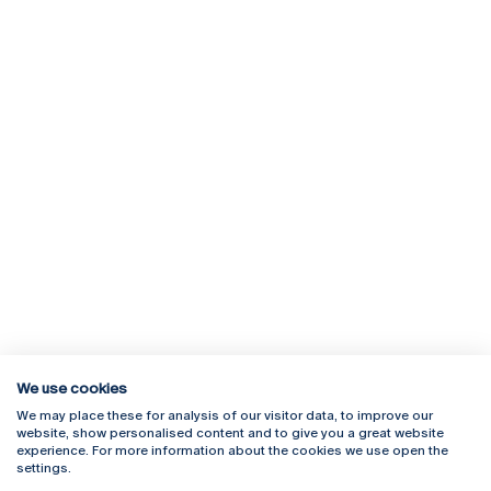
We use cookies
We may place these for analysis of our visitor data, to improve our
Rua Diogo Botelho 1327
Campus Online
website, show personalised content and to give you a great website
4169-005 Porto
Webmail
experience. For more information about the cookies we use open the
+351 226 196 240
Intranet
settings.
Email:
artes@ucp.pt