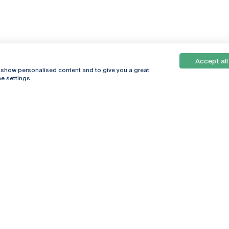
Accept all
, show personalised content and to give you a great
e settings.
Online
© 2026
Universidade
Católica
s
Portuguesa
hegar
Política de
ter
Privacidade
Termos &
Condições
Direitos do Titular
dos Dados
Entidades Financiadoras