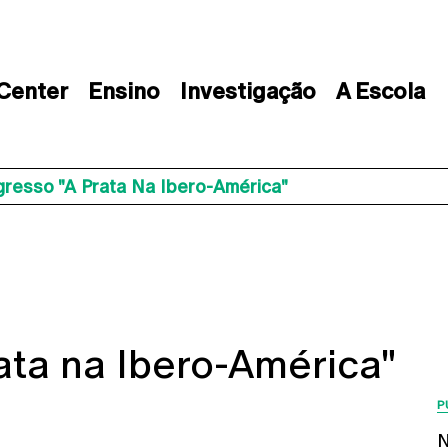
 Center
Ensino
Investigação
A Escola
resso "A Prata Na Ibero-América"
ata na Ibero-América"
P
N