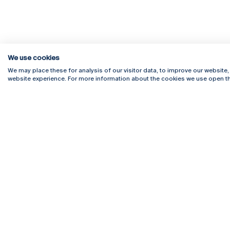
We use cookies
We may place these for analysis of our visitor data, to improve our website
website experience. For more information about the cookies we use open th
Rua Diogo Botelho 1327
Campus 
4169-005 Porto
Webmail
+351 226 196 240
Intranet
Email:
artes@ucp.pt
Serviço
Como C
Newslet