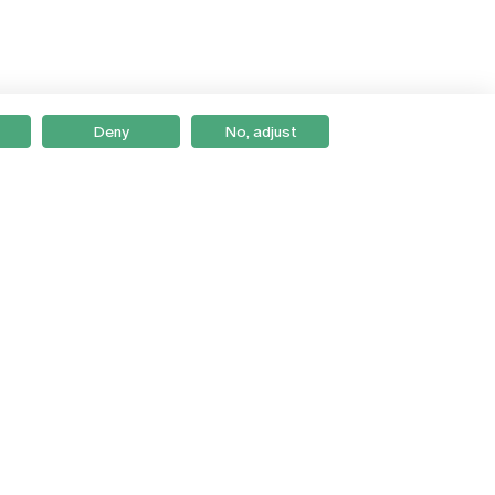
Deny
No, adjust
Braga
Lisboa
Porto
Viseu