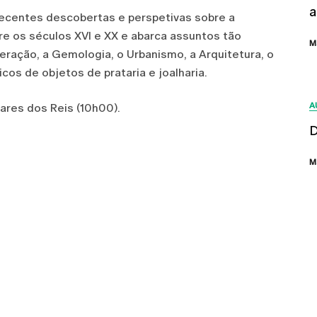
a
 recentes descobertas e perspetivas sobre a
tre os séculos XVI e XX e abarca assuntos tão
M
neração, a Gemologia, o Urbanismo, a Arquitetura, o
cos de objetos de prataria e joalharia.
A
ares dos Reis (10h00).
D
M