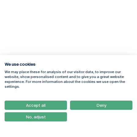
We use cookies
We may place these for analysis of our visitor data, to improve our
Rua Diogo Botelho 1327
Campus Online
website, show personalised content and to give you a great website
4169-005 Porto
Webmail
experience. For more information about the cookies we use open the
+351 226 196 240
Intranet
settings.
Email:
artes@ucp.pt
Serviços
Como Chegar
Accept all
Deny
Newsletter
No, adjust
© 2026
Braga