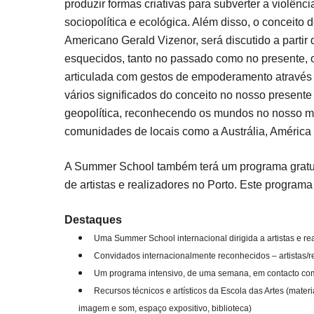
produzir formas criativas para subverter a violên
sociopolítica e ecológica. Além disso, o conceito
Americano Gerald Vizenor, será discutido a parti
esquecidos, tanto no passado como no presente, o
articulada com gestos de empoderamento através da
vários significados do conceito no nosso present
geopolítica, reconhecendo os mundos no nosso 
comunidades de locais como a Austrália, América d
A Summer School também terá um programa gratuit
de artistas e realizadores no Porto. Este programa
Destaques
Uma Summer School internacional dirigida a artistas e re
Convidados internacionalmente reconhecidos – artistas/r
Um programa intensivo, de uma semana, em contacto co
Recursos técnicos e artísticos da Escola das Artes (mate
imagem e som, espaço expositivo, biblioteca)