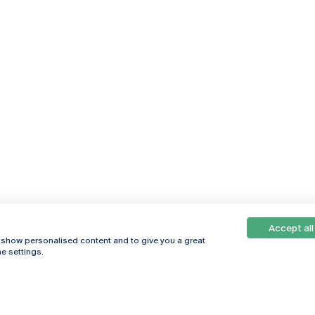
Accept all
, show personalised content and to give you a great
e settings.
Online
© 2026
Universidade
Católica
s
Portuguesa
hegar