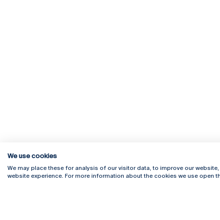
We use cookies
We may place these for analysis of our visitor data, to improve our website
website experience. For more information about the cookies we use open th
Rua Diogo Botelho 1327
Campus 
4169-005 Porto
Webmail
+351 226 196 240
Intranet
Email:
artes@ucp.pt
Serviço
Como C