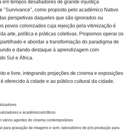
cia em tempos desafiadores de grande injustiça
 de "Survivance", como proposto pelo académico Nativo
r das perspetivas daqueles que são ignorados ou
s povos colonizados cuja rejeição pela vitimização é
 arte, política e práticas coletivas. Propomos operar os
e partilhado e abordar a transformação do paradigma de
mundo e dando destaque à aprendizagem com
o Sul e África.
o e livre, integrando projeções de cinema e exposições
 é oferecido à cidade e ao público cultural da cidade.
alizadores
ealizadores e académicos/críticos
m vários agentes do cinema contemporâneo
rial para gravação de imagens e som, laboratórios de pós-produção para