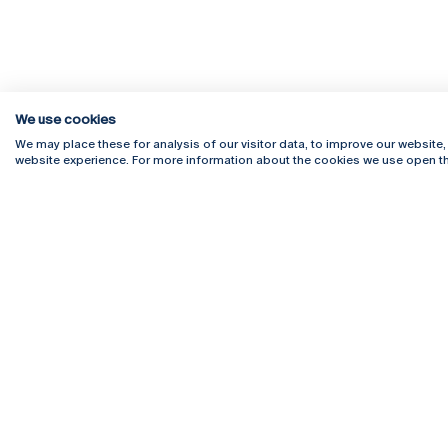
We use cookies
We may place these for analysis of our visitor data, to improve our website
website experience. For more information about the cookies we use open th
Rua Diogo Botelho 1327
Campus 
4169-005 Porto
Webmail
+351 226 196 240
Intranet
Email:
artes@ucp.pt
Serviço
Como C
Newslet