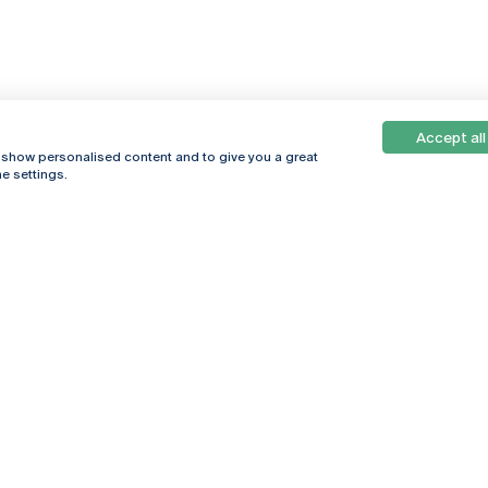
Accept all
, show personalised content and to give you a great
e settings.
Online
© 2026
Universidade
Católica
s
Portuguesa
hegar
Política de
ter
Privacidade
Termos &
Condições
Direitos do Titular
dos Dados
Entidades Financiadoras