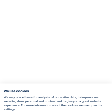
We use cookies
We may place these for analysis of our visitor data, to improve our
Rua Diogo Botelho 1327
Campus Online
website, show personalised content and to give you a great website
4169-005 Porto
Webmail
experience. For more information about the cookies we use open the
+351 226 196 240
Intranet
settings.