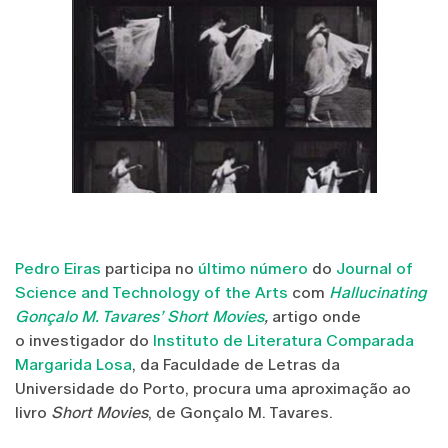
Pedro Eiras
participa no
último número
do
Journal of
Science and Technology of the Arts
com
Hallucinating
Gonçalo M. Tavares’ Short Movies
,
artigo onde
o investigador do
Instituto de Literatura Comparada
Margarida Losa
, da Faculdade de Letras da
Universidade do Porto, procura uma aproximação ao
livro
Short Movies
, de Gonçalo M. Tavares.