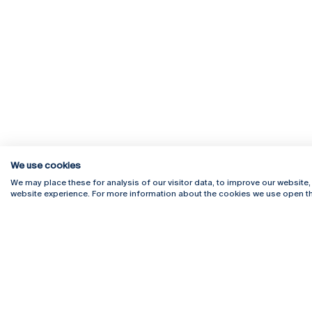
We use cookies
We may place these for analysis of our visitor data, to improve our website
website experience. For more information about the cookies we use open th
Rua Diogo Botelho 1327
Campus 
4169-005 Porto
Webmail
+351 226 196 240
Intranet
Email:
artes@ucp.pt
Serviço
Como C
Newslet