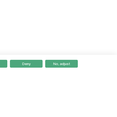
Deny
No, adjust
Braga
Lisboa
Porto
Viseu