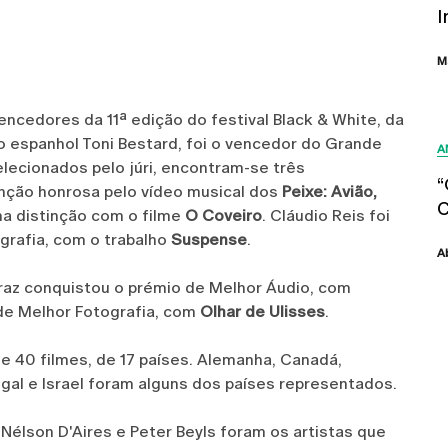
I
M
ncedores da 11ª edição do festival Black & White, da
do espanhol Toni Bestard, foi o vencedor do Grande
A
lecionados pelo júri, encontram-se três
“
nção honrosa pelo vídeo musical dos
Peixe: Avião,
C
ma distinção com o filme
O Coveiro
. Cláudio Reis foi
grafia, com o trabalho
Suspense
.
A
rraz conquistou o prémio de Melhor Áudio, com
 de Melhor Fotografia, com
Olhar de Ulisses
.
 de 40 filmes, de 17 países. Alemanha, Canadá,
ugal e Israel foram alguns dos países representados.
Nélson D'Aires e Peter Beyls foram os artistas que