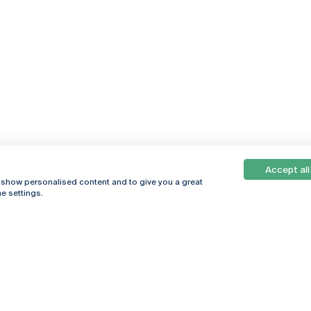
Accept all
, show personalised content and to give you a great
e settings.
Online
© 2026
Universidade
Católica
s
Portuguesa
hegar
Política de
ter
Privacidade
Termos &
Condições