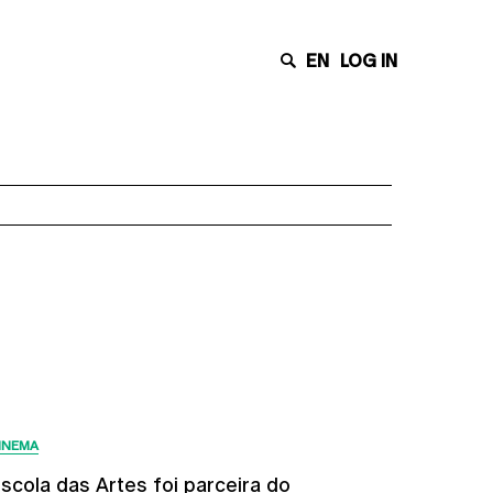
EN
LOG IN
Últimas Notícias
INEMA
scola das Artes foi parceira do