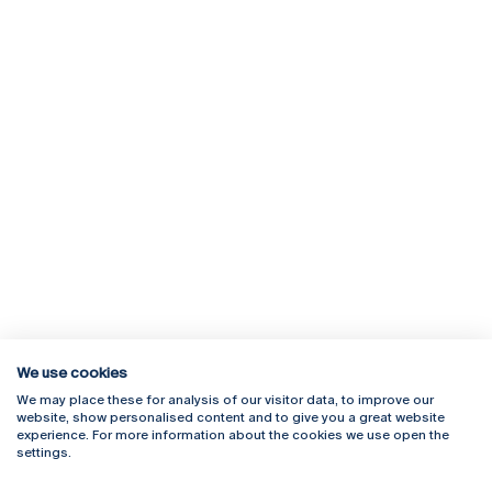
We use cookies
We may place these for analysis of our visitor data, to improve our
Rua Diogo Botelho 1327
Campus Online
website, show personalised content and to give you a great website
4169-005 Porto
Webmail
experience. For more information about the cookies we use open the
+351 226 196 240
Intranet
settings.
Email:
artes@ucp.pt
Serviços