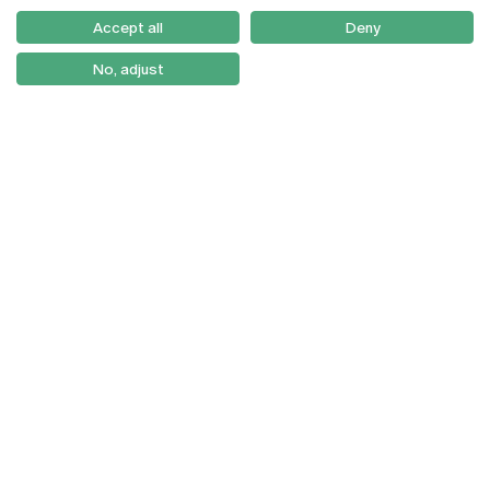
Como Chegar
Accept all
Deny
Newsletter
No, adjust
© 2026
Braga
Universidade Católica
Lisboa
Portuguesa
Porto
Viseu
Política de Privacidade
Termos & Condições
Direitos do Titular dos
Dados
Entidades Financiadoras