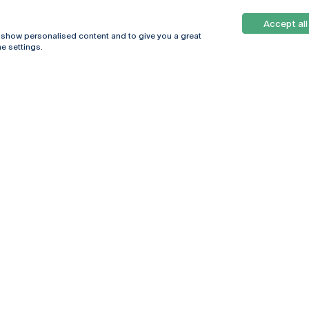
Accept all
, show personalised content and to give you a great
e settings.
Online
© 2026
Universidade
Católica
s
Portuguesa
hegar
Política de
ter
Privacidade
Termos &
Condições
Direitos do Titular
dos Dados
Entidades Financiadoras