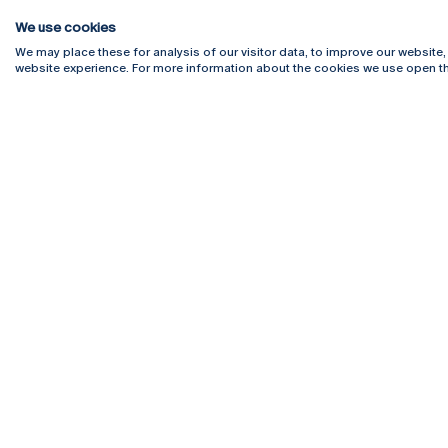
We use cookies
We may place these for analysis of our visitor data, to improve our website
website experience. For more information about the cookies we use open th
Rua Diogo Botelho 1327
Campus 
4169-005 Porto
Webmail
+351 226 196 240
Intranet
Email:
artes@ucp.pt
Serviço
Como C
Newslet