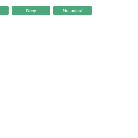
Deny
No, adjust
Braga
Lisboa
Porto
Viseu