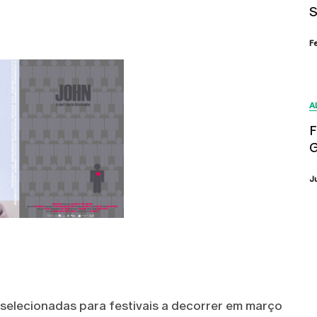
S
F
A
F
G
J
selecionadas para festivais a decorrer em março