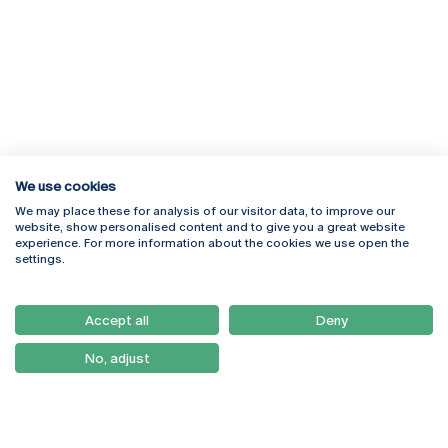
We use cookies
We may place these for analysis of our visitor data, to improve our
Rua Diogo Botelho 1327
Campus Online
website, show personalised content and to give you a great website
4169-005 Porto
Webmail
experience. For more information about the cookies we use open the
+351 226 196 240
Intranet
settings.
Email:
artes@ucp.pt
Serviços
Como Chegar
Accept all
Deny
Newsletter
No, adjust
© 2026
Braga
Universidade Católica
Lisboa