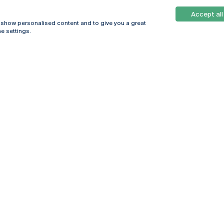
Accept all
, show personalised content and to give you a great
e settings.
Online
© 2026
Universidade
Católica
s
Portuguesa
hegar
Política de
ter
Privacidade
Termos &
Condições
Direitos do Titular
dos Dados
Entidades Financiadoras