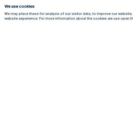
We use cookies
We may place these for analysis of our visitor data, to improve our website
website experience. For more information about the cookies we use open th
Rua Diogo Botelho 1327
Campus 
4169-005 Porto
Webmail
+351 226 196 240
Intranet
Email:
artes@ucp.pt
Serviço
Como C
Newslet