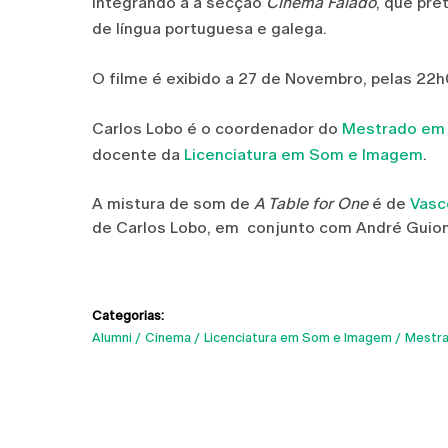
integrando a a secção
Cinema Falado
, que pr
de língua portuguesa e galega.
O filme é exibido a 27 de Novembro, pelas 22
Carlos Lobo é o coordenador do
Mestrado em 
docente da
Licenciatura em Som e Imagem
.
A mistura de som de
A Table for One
é de
Vasc
de Carlos Lobo, em conjunto com André Guiom
Categorias:
Alumni
Cinema
Licenciatura em Som e Imagem
Mestra