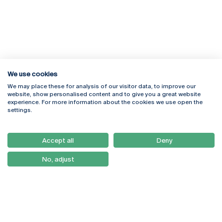
We use cookies
We may place these for analysis of our visitor data, to improve our
Rua Diogo Botelho 1327
Campus Online
website, show personalised content and to give you a great website
4169-005 Porto
Webmail
experience. For more information about the cookies we use open the
+351 226 196 240
Intranet
settings.
Email:
artes@ucp.pt
Serviços
Como Chegar
Accept all
Deny
Newsletter
No, adjust
© 2026
Braga
Universidade Católica
Lisboa
Portuguesa
Porto
Viseu