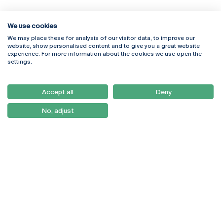
We use cookies
We may place these for analysis of our visitor data, to improve our
Rua Diogo Botelho 1327
Campus Online
website, show personalised content and to give you a great website
4169-005 Porto
Webmail
experience. For more information about the cookies we use open the
+351 226 196 240
Intranet
settings.
Email:
artes@ucp.pt
Serviços
Como Chegar
Accept all
Deny
Newsletter
No, adjust
© 2026
Braga
Universidade Católica
Lisboa
Portuguesa
Porto
Viseu
Política de Privacidade
Termos & Condições
Direitos do Titular dos
Dados