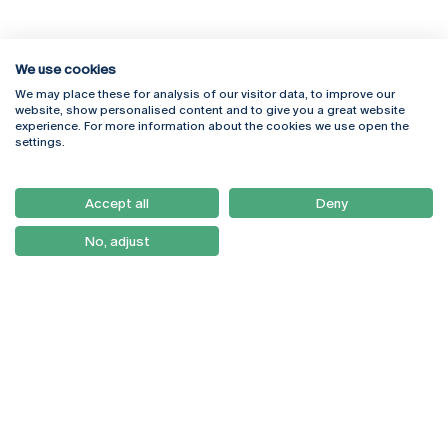
We use cookies
We may place these for analysis of our visitor data, to improve our
Rua Diogo Botelho 1327
Campus Online
website, show personalised content and to give you a great website
4169-005 Porto
Webmail
experience. For more information about the cookies we use open the
+351 226 196 240
Intranet
settings.
Email:
artes@ucp.pt
Serviços
Como Chegar
Accept all
Deny
Newsletter
No, adjust
© 2026
Braga
Universidade Católica
Lisboa
Portuguesa
Porto
Viseu
Política de Privacidade
Termos & Condições
Direitos do Titular dos
Dados