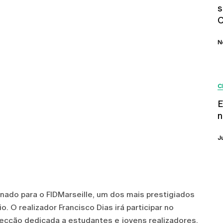
s
C
N
C
E
n
J
onado para o FIDMarseille, um dos mais prestigiados
 O realizador Francisco Dias irá participar no
secção dedicada a estudantes e jovens realizadores.