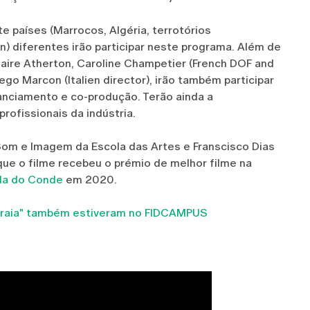
 países (Marrocos, Algéria, terrotórios
an) diferentes irão participar neste programa. Além de
aire Atherton, Caroline Champetier (French DOF and
iego Marcon (Italien director), irão também participar
nciamento e co-produção. Terão ainda a
rofissionais da indústria.
 Som e Imagem da Escola das Artes e Franscisco Dias
e o filme recebeu o prémio de melhor filme na
ila do Conde
em 2020.
a Praia" também estiveram no FIDCAMPUS