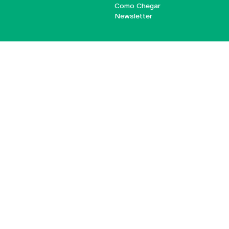
Como Chegar
Newsletter
© 2026
Braga
Universidade Católica
Lisboa
Portuguesa
Porto
Viseu
Política de Privacidade
Termos & Condições
Direitos do Titular dos
Dados
Entidades Financiadoras