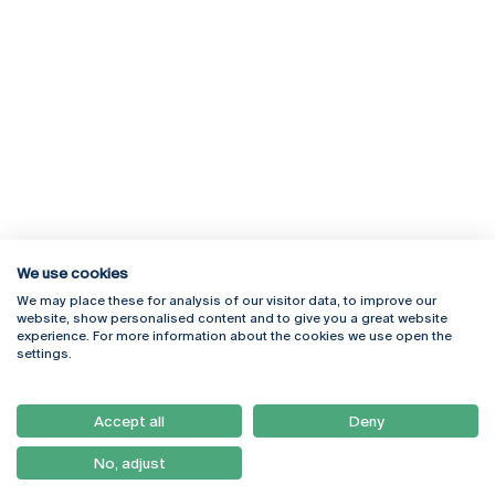
We use cookies
We may place these for analysis of our visitor data, to improve our
Rua Diogo Botelho 1327
Campus Online
website, show personalised content and to give you a great website
4169-005 Porto
Webmail
experience. For more information about the cookies we use open the
+351 226 196 240
Intranet
settings.
Email:
artes@ucp.pt
Serviços
Como Chegar
Accept all
Deny
Newsletter
No, adjust