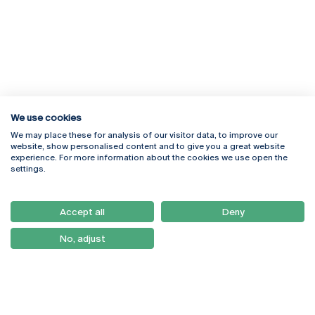
We use cookies
We may place these for analysis of our visitor data, to improve our
Rua Diogo Botelho 1327
Campus Online
website, show personalised content and to give you a great website
4169-005 Porto
Webmail
experience. For more information about the cookies we use open the
+351 226 196 240
Intranet
settings.
Email:
artes@ucp.pt
Serviços
Como Chegar
Accept all
Deny
Newsletter
No, adjust
© 2026
Braga
Universidade Católica
Lisboa
Portuguesa
Porto