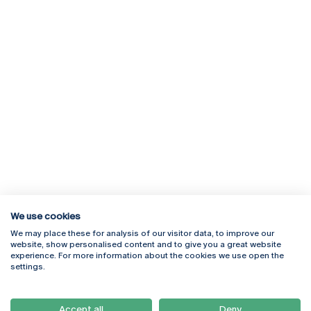
We use cookies
We may place these for analysis of our visitor data, to improve our
Rua Diogo Botelho 1327
Campus Online
website, show personalised content and to give you a great website
4169-005 Porto
Webmail
experience. For more information about the cookies we use open the
+351 226 196 240
Intranet
settings.
Email:
artes@ucp.pt
Serviços
Como Chegar
Accept all
Deny