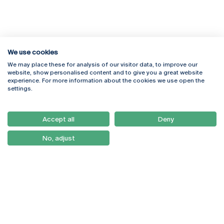
We use cookies
We may place these for analysis of our visitor data, to improve our
Rua Diogo Botelho 1327
Campus Online
website, show personalised content and to give you a great website
4169-005 Porto
Webmail
experience. For more information about the cookies we use open the
+351 226 196 240
Intranet
settings.
Email:
artes@ucp.pt
Serviços
Como Chegar
Accept all
Deny
Newsletter
No, adjust
© 2026
Braga
Universidade Católica
Lisboa
Portuguesa
Porto
Viseu
Política de Privacidade
Termos & Condições