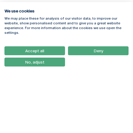
We use cookies
We may place these for analysis of our visitor data, to improve our
Rua Diogo Botelho 1327
Campus Online
website, show personalised content and to give you a great website
4169-005 Porto
Webmail
experience. For more information about the cookies we use open the
+351 226 196 240
Intranet
settings.
Email:
artes@ucp.pt
Serviços
Como Chegar
Accept all
Deny
Newsletter
No, adjust
© 2026
Braga
Universidade Católica
Lisboa
Portuguesa
Porto
Viseu
Política de Privacidade
Termos & Condições
Direitos do Titular dos
Dados