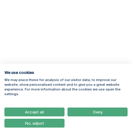
We use cookies
We may place these for analysis of our visitor data, to improve our
Rua Diogo Botelho 1327
Campus Online
website, show personalised content and to give you a great website
4169-005 Porto
Webmail
experience. For more information about the cookies we use open the
+351 226 196 240
Intranet
settings.
Email:
artes@ucp.pt
Serviços
Como Chegar
Accept all
Deny
Newsletter
No, adjust