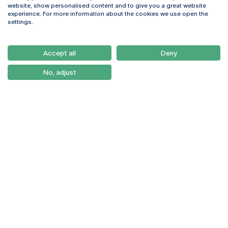
Rua Diogo Botelho 1327
Campus Online
website, show personalised content and to give you a great website
4169-005 Porto
Webmail
experience. For more information about the cookies we use open the
+351 226 196 240
Intranet
settings.
Email:
artes@ucp.pt
Serviços
Como Chegar
Accept all
Deny
Newsletter
No, adjust
© 2026
Braga
Universidade Católica
Lisboa
Portuguesa
Porto
Viseu
Política de Privacidade
Termos & Condições
Direitos do Titular dos
Dados
Entidades Financiadoras