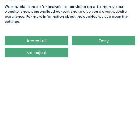
We may place these for analysis of our visitor data, to improve our
Rua Diogo Botelho 1327
Campus Online
website, show personalised content and to give you a great website
4169-005 Porto
Webmail
experience. For more information about the cookies we use open the
+351 226 196 240
Intranet
settings.
Email:
artes@ucp.pt
Serviços
Como Chegar
Accept all
Deny
Newsletter
No, adjust
© 2026
Braga
Universidade Católica
Lisboa
Portuguesa
Porto
Viseu
Política de Privacidade
Termos & Condições
Direitos do Titular dos
Dados