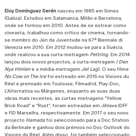
Eloy Domínguez Serén
nasceu em 1985 em Simes
(Galiza). Estudou em Salamanca, Milão e Barcelona,
onde se formou em 2010. Antes de se estrear como
cineasta, trabalhou como crítico de cinema, tornando-
se membro do Júri da Juventude na 67ª Biennale di
Venezia em 2010. Em 2012 mudou-se para a Suécia,
onde realizou a sua curta-metragem
Pettring
. Em 2014
lançou dois novos projectos, a curta-metragem
I Den
Nya Himlen
e a média-metragem
Jet Lag
). O seu filme
No Cow on The Ice
foi estreado em 2015 no Visions du
Réel e premiado em Toulouse, Filmadrid, Play-Doc,
L'Alternativa ou Márgenes, enquanto as suas duas
obras mais recentes, as curtas-metragens "Yellow
Brick Road" e "Rust", foram estreadas em Jihlava IDFF
e FID Marselha, respectivamente. Em 2017 o seu novo
projecto
Hamada
foi seleccionado para a Doc Station
da Berlinale e ganhou dois prémios no Doc Outlook do
Visions du Réel. Além disso, foi também seleccionado