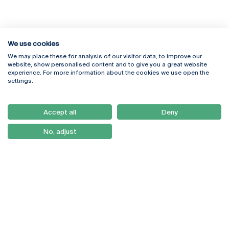
We use cookies
We may place these for analysis of our visitor data, to improve our
Rua Diogo Botelho 1327
Campus Online
website, show personalised content and to give you a great website
4169-005 Porto
Webmail
experience. For more information about the cookies we use open the
+351 226 196 240
Intranet
settings.
Email:
artes@ucp.pt
Serviços
Como Chegar
Accept all
Deny
Newsletter
No, adjust
© 2026
Braga
Universidade Católica
Lisboa
Portuguesa
Porto
Viseu
Política de Privacidade
Termos & Condições
Direitos do Titular dos