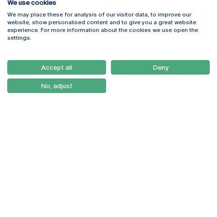
We use cookies
We may place these for analysis of our visitor data, to improve our
Rua Diogo Botelho 1327
Campus Online
website, show personalised content and to give you a great website
4169-005 Porto
Webmail
experience. For more information about the cookies we use open the
+351 226 196 240
Intranet
settings.
Email:
artes@ucp.pt
Serviços
Como Chegar
Accept all
Deny
Newsletter
No, adjust
© 2026
Braga
Universidade Católica
Lisboa
Portuguesa
Porto
Viseu
Política de Privacidade
Termos & Condições
Direitos do Titular dos
Dados