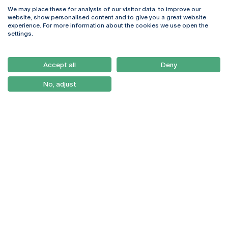
We may place these for analysis of our visitor data, to improve our
Rua Diogo Botelho 1327
Campus Online
website, show personalised content and to give you a great website
4169-005 Porto
Webmail
experience. For more information about the cookies we use open the
+351 226 196 240
Intranet
settings.
Email:
artes@ucp.pt
Serviços
Como Chegar
Accept all
Deny
Newsletter
No, adjust
© 2026
Braga
Universidade Católica
Lisboa
Portuguesa
Porto
Viseu
Política de Privacidade
Termos & Condições
Direitos do Titular dos
Dados