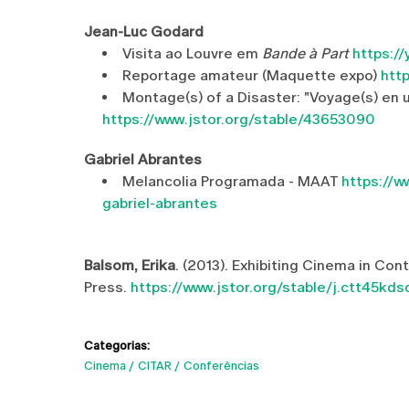
Jean-Luc Godard
Visita ao Louvre em
Bande à Part
https:/
Reportage amateur (Maquette expo)
htt
Montage(s) of a Disaster: "Voyage(s) en u
https://www.jstor.org/stable/43653090
Gabriel Abrantes
Melancolia Programada - MAAT
https://
gabriel-abrantes
Balsom, Erika
. (2013). Exhibiting Cinema in C
Press.
https://www.jstor.org/stable/j.ctt45kds
Categorias:
Cinema
CITAR
Conferências