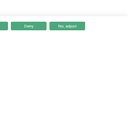
Deny
No, adjust
Braga
Lisboa
Porto
Viseu