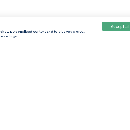
Accept all
, show personalised content and to give you a great
e settings.
Online
© 2026
Universidade
Católica
s
Portuguesa
hegar
Política de
ter
Privacidade
Termos &
Condições
Direitos do Titular
dos Dados
Entidades Financiadoras