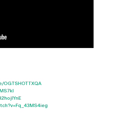
u.be/OGTSHOTTXQA
XMS7kI
H2hojIYnE
atch?v=Fq_43MS4ieg