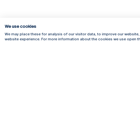
We use cookies
We may place these for analysis of our visitor data, to improve our website
website experience. For more information about the cookies we use open th
Rua Diogo Botelho 1327
Campus 
4169-005 Porto
Webmail
+351 226 196 240
Intranet
Email:
artes@ucp.pt
Serviço
Como C
Newslet