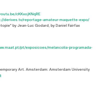
/youtu.be/cKKxojKNqRE
p://derives.tv/reportage-amateur-maquette-expo/
topie" by Jean-Luc Godard, by Daniel Fairfax
www.maat.pt/pt/exposicoes/melancolia-programada-
ontemporary Art. Amsterdam: Amsterdam University
q