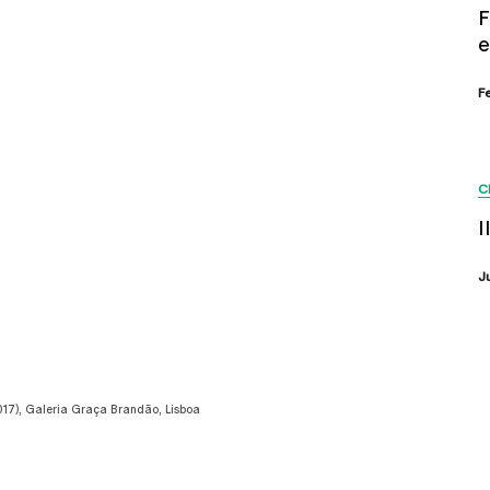
F
e
F
C
I
J
17), Galeria Graça Brandão, Lisboa