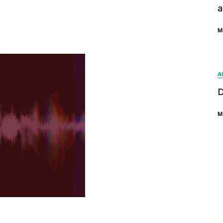
a
M
A
D
M