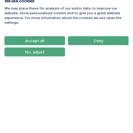
We use cookies
We may place these for analysis of our visitor data, to improve our
Rua Diogo Botelho 1327
Campus Online
website, show personalised content and to give you a great website
4169-005 Porto
Webmail
experience. For more information about the cookies we use open the
+351 226 196 240
Intranet
settings.
Email:
artes@ucp.pt
Serviços
Como Chegar
Accept all
Deny
Newsletter
No, adjust
© 2026
Braga
Universidade Católica
Lisboa
Portuguesa
Porto
Viseu
Política de Privacidade
Termos & Condições
Direitos do Titular dos
Dados