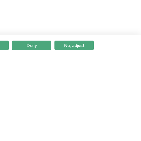
Deny
No, adjust
Braga
Lisboa
Porto
Viseu