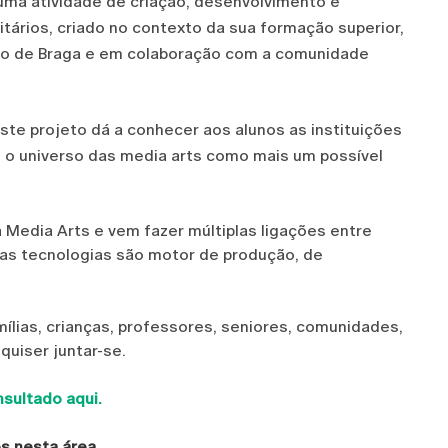
uma atividade de criação, desenvolvimento e
tários, criado no contexto da sua formação superior,
ho de Braga e em colaboração com a comunidade
ste projeto dá a conhecer aos alunos as instituições
m o universo das media arts como mais um possível
a Media Arts e vem fazer múltiplas ligações entre
vas tecnologias são motor de produção, de
mílias, crianças, professores, seniores, comunidades,
quiser juntar-se.
sultado aqui.
s nesta área