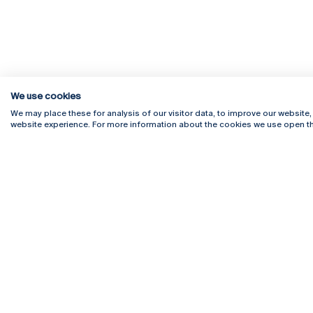
We use cookies
We may place these for analysis of our visitor data, to improve our website
website experience. For more information about the cookies we use open th
Rua Diogo Botelho 1327
Campus 
4169-005 Porto
Webmail
+351 226 196 240
Intranet
Email:
artes@ucp.pt
Serviço
Como C
Newslet