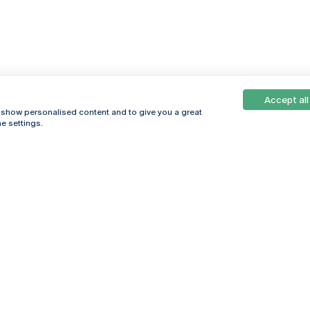
Accept all
, show personalised content and to give you a great
e settings.
Online
© 2026
Universidade
Católica
s
Portuguesa
hegar
Política de
ter
Privacidade
Termos &
Condições
Direitos do Titular
dos Dados