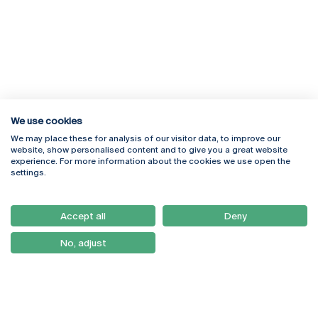
We use cookies
We may place these for analysis of our visitor data, to improve our
Rua Diogo Botelho 1327
Campus Online
website, show personalised content and to give you a great website
4169-005 Porto
Webmail
experience. For more information about the cookies we use open the
+351 226 196 240
Intranet
settings.
Email:
artes@ucp.pt
Serviços
Como Chegar
Accept all
Deny
Newsletter
No, adjust
© 2026
Braga
Universidade Católica
Lisboa
Portuguesa
Porto