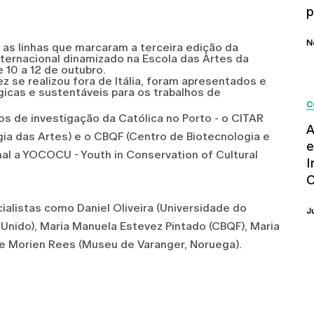
p
N
 as linhas que marcaram a terceira edição da
ternacional dinamizado na Escola das Artes da
e 10 a 12 de outubro.
ez se realizou fora de Itália, foram apresentados e
icas e sustentáveis para os trabalhos de
C
os de investigação da Católica no Porto - o CITAR
A
ia das Artes) e o CBQF (Centro de Biotecnologia e
e
nal a YOCOCU - Youth in Conservation of Cultural
I
C
alistas como Daniel Oliveira (Universidade do
J
o Unido), Maria Manuela Estevez Pintado (CBQF), Maria
 e Morien Rees (Museu de Varanger, Noruega).