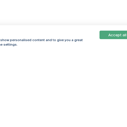
Accept all
, show personalised content and to give you a great
e settings.
Online
© 2026
Universidade
Católica
s
Portuguesa
hegar
Política de
ter
Privacidade
Termos &
Condições
Direitos do Titular
dos Dados
Entidades Financiadoras