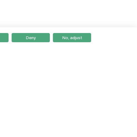
Deny
No, adjust
Braga
Lisboa
Porto
Viseu