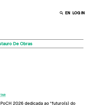
EN
LOG IN
stauro De Obras
Últimas Notícias
ITAR
PoCH 2026 dedicada ao “futuro(s) do