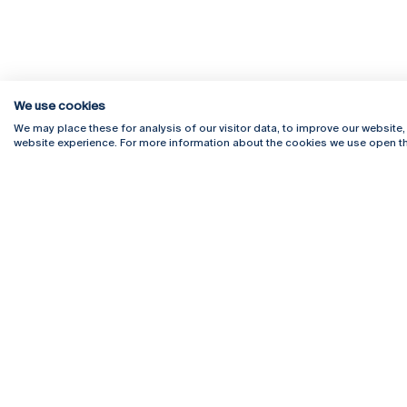
We use cookies
We may place these for analysis of our visitor data, to improve our website
website experience. For more information about the cookies we use open th
Rua Diogo Botelho 1327
Campus 
4169-005 Porto
Webmail
+351 226 196 240
Intranet
Email:
artes@ucp.pt
Serviço
Como C
Newslet