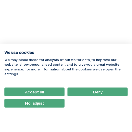
We use cookies
We may place these for analysis of our visitor data, to improve our
Rua Diogo Botelho 1327
Campus Online
website, show personalised content and to give you a great website
4169-005 Porto
Webmail
experience. For more information about the cookies we use open the
+351 226 196 240
Intranet
settings.
Email:
artes@ucp.pt
Serviços
Como Chegar
Accept all
Deny
Newsletter
No, adjust
© 2026
Braga
Universidade Católica
Lisboa