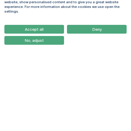
website, show personalised content and to give you a great website
4169-005 Porto
Webmail
experience. For more information about the cookies we use open the
+351 226 196 240
Intranet
settings.
Email:
artes@ucp.pt
Serviços
Como Chegar
Accept all
Deny
Newsletter
No, adjust
© 2026
Braga
Universidade Católica
Lisboa
Portuguesa
Porto
Viseu
Política de Privacidade
Termos & Condições
Direitos do Titular dos
Dados
Entidades Financiadoras