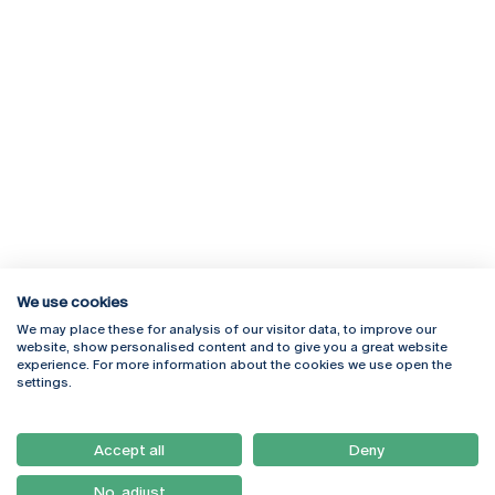
We use cookies
We may place these for analysis of our visitor data, to improve our
Rua Diogo Botelho 1327
Campus Online
website, show personalised content and to give you a great website
4169-005 Porto
Webmail
experience. For more information about the cookies we use open the
+351 226 196 240
Intranet
settings.
Email:
artes@ucp.pt
Serviços
Como Chegar
Accept all
Deny
Newsletter
No, adjust