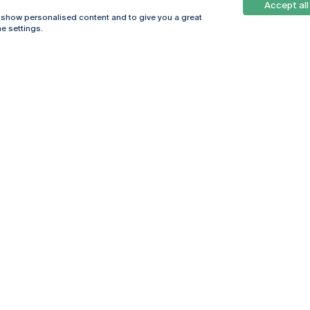
Accept all
, show personalised content and to give you a great
e settings.
Online
© 2026
Universidade
Católica
s
Portuguesa
hegar
Política de
ter
Privacidade
Termos &
Condições
Direitos do Titular
dos Dados
Entidades Financiadoras