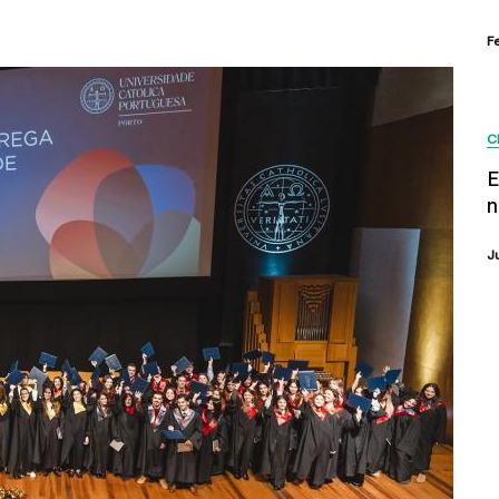
F
C
E
n
J