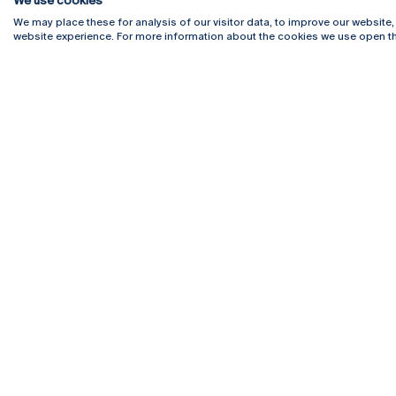
We use cookies
We may place these for analysis of our visitor data, to improve our website
website experience. For more information about the cookies we use open th
Rua Diogo Botelho 1327
Campus 
4169-005 Porto
Webmail
+351 226 196 240
Intranet
Email:
artes@ucp.pt
Serviço
Como C
Newslet