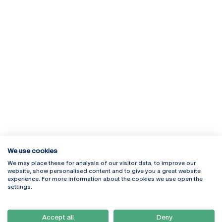
We use cookies
We may place these for analysis of our visitor data, to improve our
Rua Diogo Botelho 1327
Campus Online
website, show personalised content and to give you a great website
4169-005 Porto
Webmail
experience. For more information about the cookies we use open the
+351 226 196 240
Intranet
settings.
Email:
artes@ucp.pt
Serviços
Como Chegar
Accept all
Deny