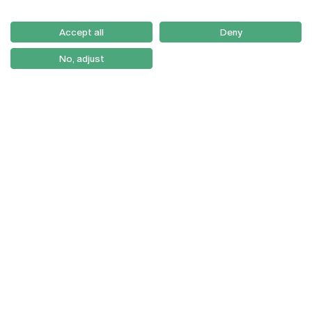
Email:
artes@ucp.pt
Serviços
Como Chegar
Accept all
Deny
Newsletter
No, adjust
© 2026
Braga
Universidade Católica
Lisboa
Portuguesa
Porto
Viseu
Política de Privacidade
Termos & Condições
Direitos do Titular dos
Dados
Entidades Financiadoras