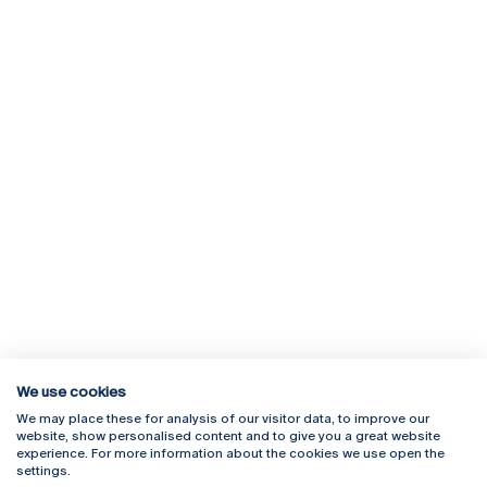
We use cookies
We may place these for analysis of our visitor data, to improve our
Rua Diogo Botelho 1327
Campus Online
website, show personalised content and to give you a great website
4169-005 Porto
Webmail
experience. For more information about the cookies we use open the
+351 226 196 240
Intranet
settings.