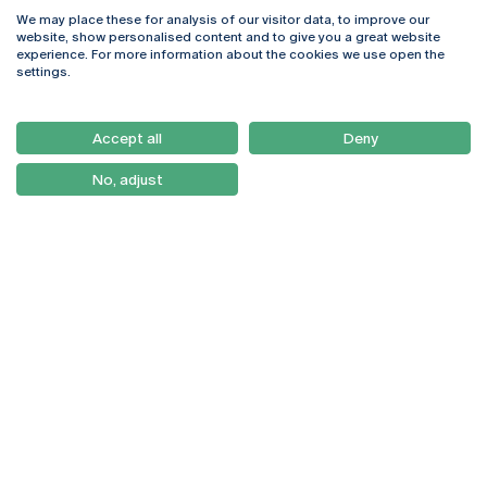
We may place these for analysis of our visitor data, to improve our
Rua Diogo Botelho 1327
Campus Online
website, show personalised content and to give you a great website
4169-005 Porto
Webmail
experience. For more information about the cookies we use open the
+351 226 196 240
Intranet
settings.
Email:
artes@ucp.pt
Serviços
Como Chegar
Accept all
Deny
Newsletter
No, adjust
© 2026
Braga
Universidade Católica
Lisboa
Portuguesa
Porto
Viseu
Política de Privacidade
Termos & Condições
Direitos do Titular dos
Dados