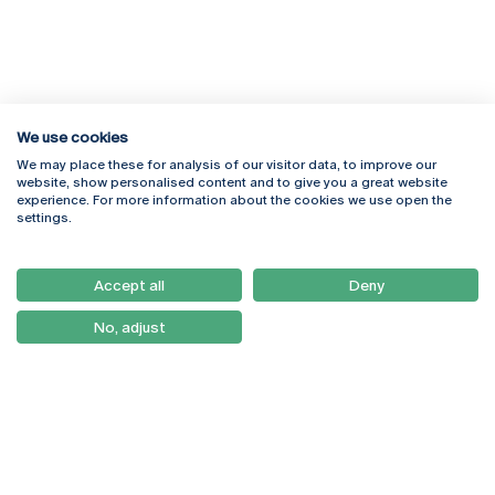
We use cookies
We may place these for analysis of our visitor data, to improve our
Rua Diogo Botelho 1327
Campus Online
website, show personalised content and to give you a great website
4169-005 Porto
Webmail
experience. For more information about the cookies we use open the
+351 226 196 240
Intranet
settings.
Email:
artes@ucp.pt
Serviços
Como Chegar
Accept all
Deny
Newsletter
No, adjust
© 2026
Braga
Universidade Católica
Lisboa
Portuguesa
Porto
Viseu
Política de Privacidade