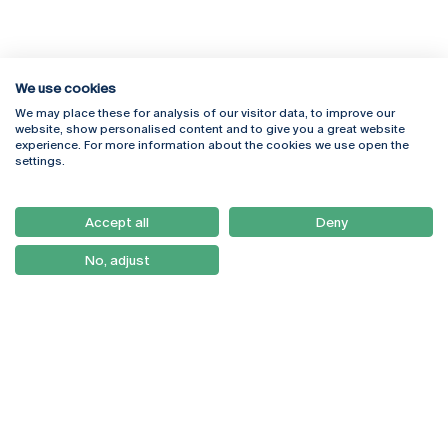
We use cookies
We may place these for analysis of our visitor data, to improve our
Rua Diogo Botelho 1327
Campus Online
website, show personalised content and to give you a great website
4169-005 Porto
Webmail
experience. For more information about the cookies we use open the
+351 226 196 240
Intranet
settings.
Email:
artes@ucp.pt
Serviços
Como Chegar
Accept all
Deny
Newsletter
No, adjust
© 2026
Braga
Universidade Católica
Lisboa
Portuguesa
Porto
Viseu
Política de Privacidade
Termos & Condições
Direitos do Titular dos