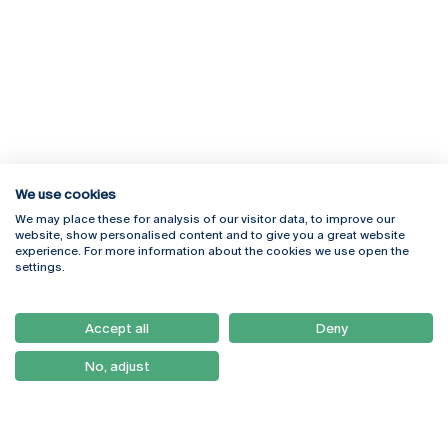
We use cookies
We may place these for analysis of our visitor data, to improve our
Rua Diogo Botelho 1327
Campus Online
website, show personalised content and to give you a great website
4169-005 Porto
Webmail
experience. For more information about the cookies we use open the
+351 226 196 240
Intranet
settings.
Email:
artes@ucp.pt
Serviços
Como Chegar
Accept all
Deny
Newsletter
No, adjust
© 2026
Braga
Universidade Católica
Lisboa