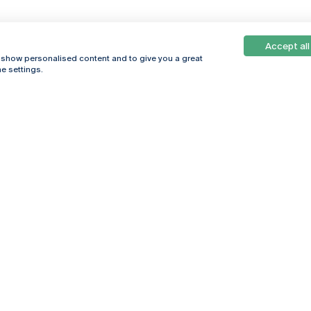
Accept all
, show personalised content and to give you a great
e settings.
Online
© 2026
Universidade
Católica
s
Portuguesa
hegar
Política de
ter
Privacidade
Termos &
Condições
Direitos do Titular
dos Dados
Entidades Financiadoras