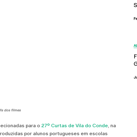
S
F
A
F
G
J
lls dos filmes
lecionadas para o
27º Curtas de Vila do Conde
, na
produzidas por alunos portugueses em escolas