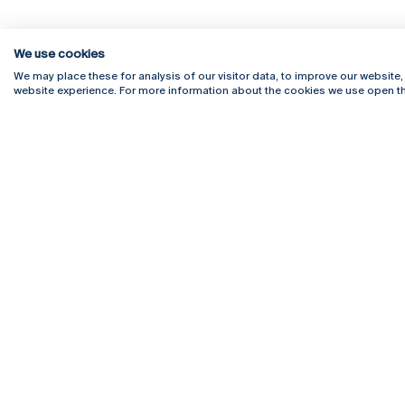
We use cookies
We may place these for analysis of our visitor data, to improve our website
website experience. For more information about the cookies we use open th
Rua Diogo Botelho 1327
Campus 
4169-005 Porto
Webmail
+351 226 196 240
Intranet
Email:
artes@ucp.pt
Serviço
Como C
Newslet