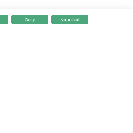
Deny
No, adjust
Braga
Lisboa
Porto
Viseu