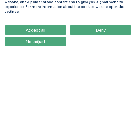
website, show personalised content and to give you a great website
4169-005 Porto
Webmail
experience. For more information about the cookies we use open the
+351 226 196 240
Intranet
settings.
Email:
artes@ucp.pt
Serviços
Como Chegar
Accept all
Deny
Newsletter
No, adjust
© 2026
Braga
Universidade Católica
Lisboa
Portuguesa
Porto
Viseu
Política de Privacidade
Termos & Condições
Direitos do Titular dos
Dados
Entidades Financiadoras