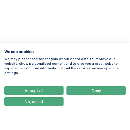
We use cookies
We may place these for analysis of our visitor data, to improve our
Rua Diogo Botelho 1327
Campus Online
website, show personalised content and to give you a great website
4169-005 Porto
Webmail
experience. For more information about the cookies we use open the
+351 226 196 240
Intranet
settings.
Email:
artes@ucp.pt
Serviços
Como Chegar
Accept all
Deny
Newsletter
No, adjust
© 2026
Braga
Universidade Católica
Lisboa