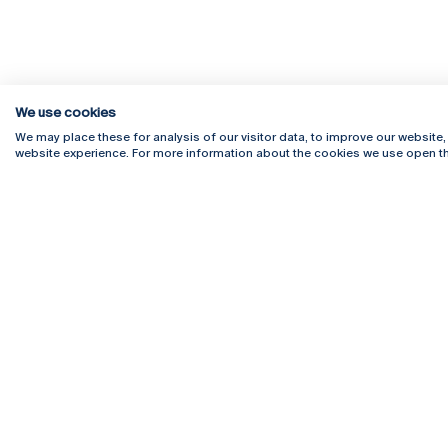
We use cookies
We may place these for analysis of our visitor data, to improve our website
website experience. For more information about the cookies we use open th
Rua Diogo Botelho 1327
Campus 
4169-005 Porto
Webmail
+351 226 196 240
Intranet
Email:
artes@ucp.pt
Serviço
Como C
Newslet