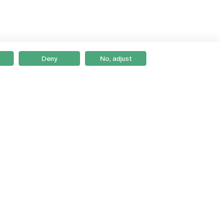
Deny
No, adjust
Braga
Lisboa
Porto
Viseu