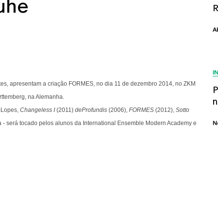
uhe
R
A
I
Artes, apresentam a criação FORMES, no dia 11 de dezembro 2014, no ZKM
P
ürttemberg, na Alemanha.
n
a-Lopes,
Changeless I
(2011)
deProfundis
(2006),
FORMES
(2012),
Sotto
a - será tocado pelos alunos da International Ensemble Modern Academy e
N