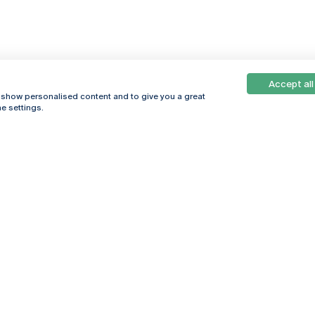
Accept all
, show personalised content and to give you a great
e settings.
Online
© 2026
Universidade
Católica
s
Portuguesa
hegar
Política de
ter
Privacidade
Termos &
Condições
Direitos do Titular
dos Dados
Entidades Financiadoras